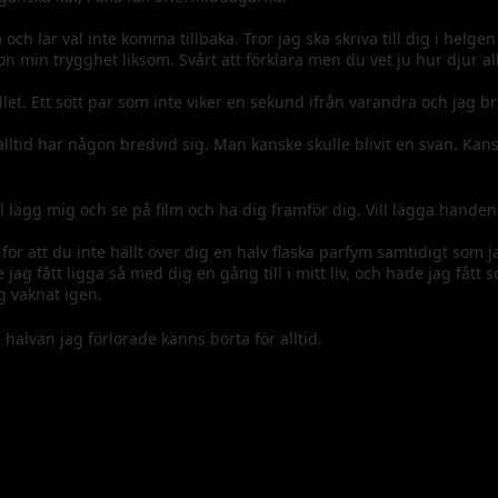
och lär väl inte komma tillbaka. Tror jag ska skriva till dig i helg
n min trygghet liksom. Svårt att förklara men du vet ju hur djur all
let. Ett sött par som inte viker en sekund ifrån varandra och jag b
alltid har någon bredvid sig. Man kanske skulle blivit en svan. Kan
l lägg mig och se på film och ha dig framför dig. Vill lägga handen
e för att du inte hällt över dig en halv flaska parfym samtidigt som ja
jag fått ligga så med dig en gång till i mitt liv, och hade jag fått 
g vaknat igen.
 halvan jag förlorade känns borta för alltid.