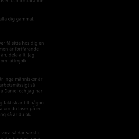
edsen och fortfarande
kalla dig gammal.
er få sitta hos dig en
r men är fortfarande
n, dela allt. Jag
 om lättmjölk
där inga människor är
r arbetsmässigt så
a Daniel och jag har
faktisk är till någon
mma om du läser på en
ing så är du ok.
 vara så där värst i
från din himmel, men