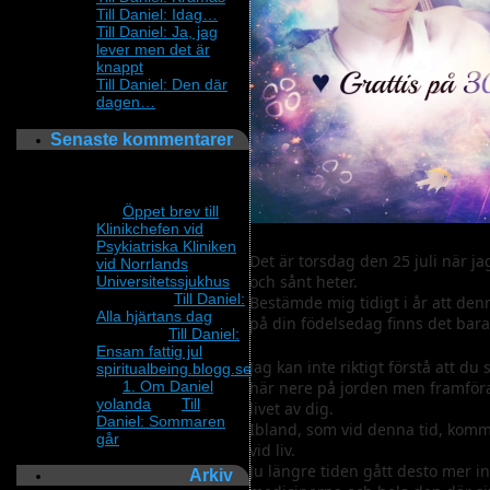
Till Daniel: Idag…
Till Daniel: Ja, jag
lever men det är
knappt
Till Daniel: Den där
dagen…
Senaste kommentarer
Fortfarande sjuk och
vill inte bli bestraffad.
om
Öppet brev till
Klinikchefen vid
Psykiatriska Kliniken
Det är torsdag den 25 juli när jag
vid Norrlands
och sånt heter.
Universitetssjukhus
Annika
om
Till Daniel:
Bestämde mig tidigt i år att de
Alla hjärtans dag
på din födelsedag finns det bara
Lillewi
om
Till Daniel:
Ensam fattig jul
Jag kan inte riktigt förstå att du
spiritualbeing.blogg.se
här nere på jorden men framförall
om
1. Om Daniel
yolanda
om
Till
livet av dig.
Daniel: Sommaren
Ibland, som vid denna tid, komm
går
vid liv.
Ju längre tiden gått desto mer 
Arkiv