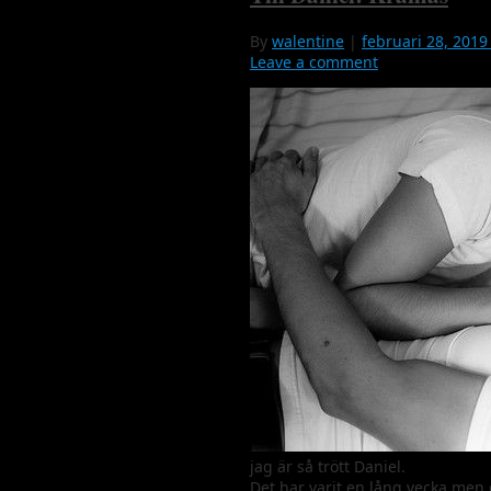
By
walentine
|
februari 28, 2019
Leave a comment
jag är så trött Daniel.
Det har varit en lång vecka men g