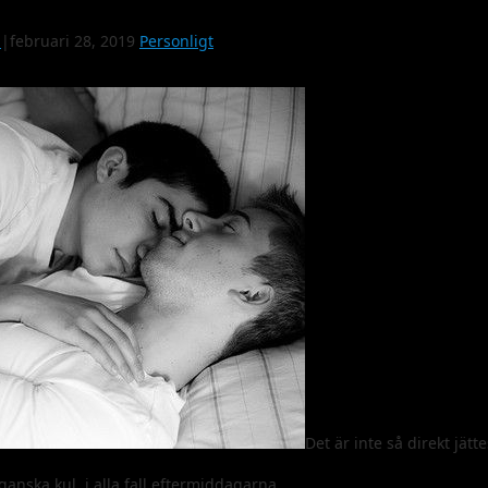
|
februari 28, 2019
Personligt
Det är inte så direkt jät
anska kul, i alla fall eftermiddagarna.