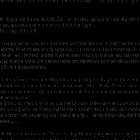
uka tillvaron som du led dig igenom på Avd 41. Det gör mig arg, l
r dagen då du skulle fylla 30. Hur mycket jag skulle reta dig och 
accepterat att vi blir äldre vid det här laget.
 Det såg andra till….
om några veckor. Jag kan inte med ord förklara hur mycket jag behöv
erätta, få ventilera och få säga dig. Du har varit död i snart sju å
sa delar jag lite med, andra mycket men med dig kunde jag, och kan ä
 jag kunde prata om det svåraste om samtidigt som en diskussion
ök in i diskussionen.
 det på min semester. Nog för att jag tidigare dragit till platser 
solerade varan men det är det jag behöver. Efter dessa 2 rena skitå
och mer semester. Att träffa kommunala tjänstemän tar på kraftern
ll veta av mig.
å grund av någon form av godhet så man håller skenet uppe att jag 
utbildning och i vårt land måste man ha det idag till allt. Skit sa
a dörr!!!” och sedan öppnar den i alla fall. Har du högskoleutbildn
kades……..
 fall. Det ska brinna den 29 juli för dig. Denna gång kommer jag inte
delsedag så du får titta en bra bit uppåt på kartan för att se mig 