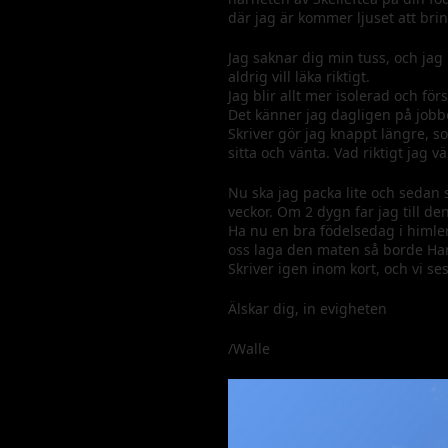
där jag är kommer ljuset att brinn
Jag saknar dig min tuss, och jag
aldrig vill läka riktigt.
Jag blir allt mer isolerad och för
Det känner jag dagligen på jobb
Skriver gör jag knappt längre, s
sitta och vänta. Vad riktigt jag 
Nu ska jag packa lite och sedan 
veckor. Om 2 dygn far jag till de
Ha nu en bra födelsedag i himlen 
oss laga den maten så borde Ha
Skriver igen inom kort, och vi se
Älskar dig, in evigheten
/Walle