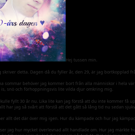
Hej tussen min.
 skriver detta. Dagen då du fyller år, den 29, är jag bortkopplad frå
nna sommar behöver jag kommer bort från alla människor i hela värl
 is, snö och förhoppningsvis lite vilda djur omkring mig.
 skulle fyllt 30 år nu. Lika lite kan jag förstå att du inte kommer få
t har jag så svårt att förstå att det gått så lång tid nu sedan sju
er allt det där över mig igen. Hur du kämpade och hur jag kämpade
inser jag hur mycket överlevnad allt handlade om. Hur jag märkte 