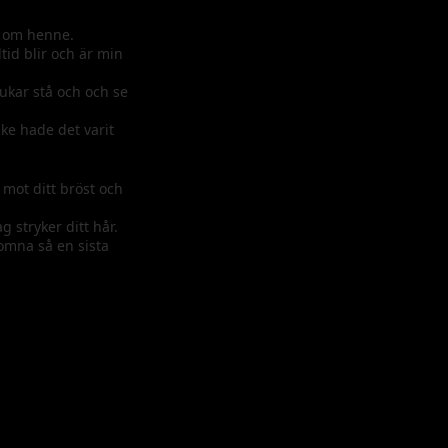
en om henne.
tid blir och är min
rukar stå och och se
ske hade det varit
 mot ditt bröst och
g stryker ditt hår.
somna så en sista