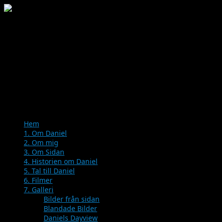
Menu
Skip
Hem
to
1. Om Daniel
content
2. Om mig
3. Om Sidan
4. Historien om Daniel
5. Tal till Daniel
6. Filmer
7. Galleri
Bilder från sidan
Blandade Bilder
Daniels Dayview