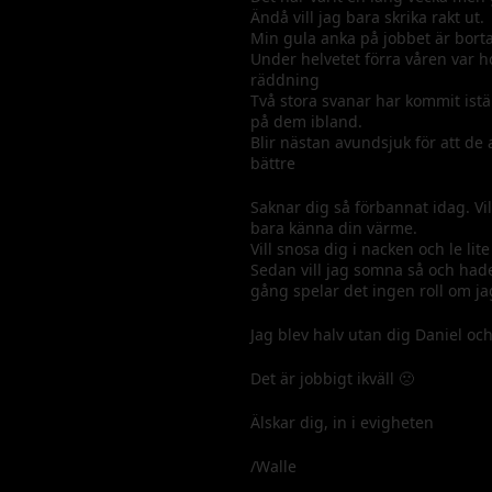
Ändå vill jag bara skrika rakt ut.
Min gula anka på jobbet är borta 
Under helvetet förra våren var ho
räddning
Två stora svanar har kommit istäl
på dem ibland.
Blir nästan avundsjuk för att de 
bättre
Saknar dig så förbannat idag. Vil
bara känna din värme.
Vill snosa dig i nacken och le lit
Sedan vill jag somna så och hade 
gång spelar det ingen roll om ja
Jag blev halv utan dig Daniel och
Det är jobbigt ikväll 🙁
Älskar dig, in i evigheten
/Walle