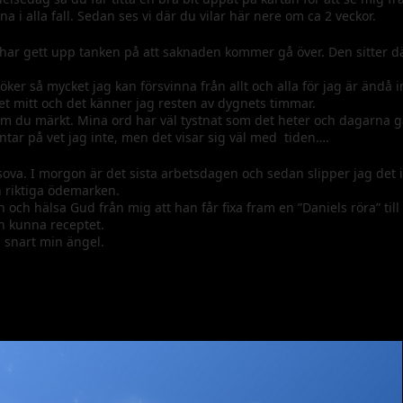
a i alla fall. Sedan ses vi där du vilar här nere om ca 2 veckor.
 har gett upp tanken på att saknaden kommer gå över. Den sitter d
söker så mycket jag kan försvinna från allt och alla för jag är ändå i
et mitt och det känner jag resten av dygnets timmar.
om du märkt. Mina ord har väl tystnat som det heter och dagarna går
väntar på vet jag inte, men det visar sig väl med tiden….
sova. I morgon är det sista arbetsdagen och sedan slipper jag det i
n riktiga ödemarken.
och hälsa Gud från mig att han får fixa fram en ”Daniels röra” till
n kunna receptet.
s snart min ängel.