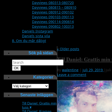
Dayviews 080313-080720
Dayviews 080815 – 080910
Dayviews 080912-090102
Dayviews 090103-090113
Dayviews 090114-090614
Dayviews 090802-100313
Daniels Instagram
Daniels sista vila
8. Om du mår dåligt
«
Older posts
Sök på sidan
Till Daniel: Grattis min 
Search
for:
Search
OK
By
walentine
|
juli 29, 2019
|
juli
Leave a comment
Kategorier
Kategorier
Senaste inläggen
Till Daniel: Grattis min
tuss ♥
Till Daniel: Kramas