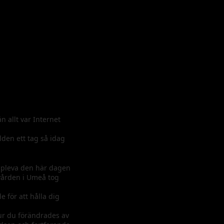
n allt var Internet
den ett tag så idag
 uppleva den här dagen
kvården i Umeå tog
 för att hålla dig
hur du förändrades av