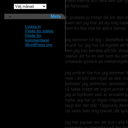
medicinerna och hela den där sj
så förtvivlad.
Arkiv
Meta
Vi pratade ju redan då om den dä
Även om jag tror att du nog hade 
Logga in
Fast du fick inte bli äldre Daniel.
Flöde för inlägg
Flöde för
Jag kommer till dig i Skellefteå 
kommentarer
WordPress.org
stund nu. Jag har så mycket att b
den jag kan berätta allt för. Vis
saknar att ha en vän som du som
smakade godare än mellanmjölk d
Jag undrar lite hur jag kommer ha
men i år blir det rejält av den i
behöver jag semester, semester 
så sakta insett att ingen annan vi
Jag är byfånen som är anställd p
nytta. Jag har ju ingen högskole
lapp där det står ”Öppna ej denn
De vann över mig Daniel, de lyc
Jag har packat ner ett ljus i alla
närheten av Skellefteå på din fö